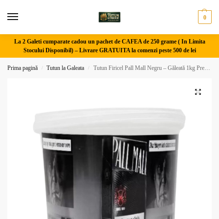
0
La 2 Galeti cumparate cadou un pachet de CAFEA de 250 grame ( In Limita
Stocului Disponibil) –
Livrare GRATUITA la comenzi peste 500 de lei
Prima pagină
Tutun la Galeata
Tutun Firicel Pall Mall Negru – Găleată 1kg Premium
/
/