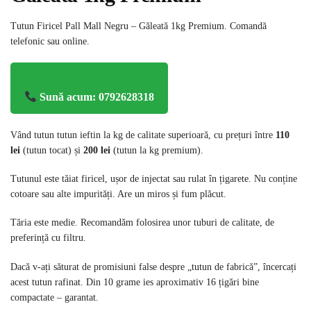
Tutun Firicel Pall Mall Negru – Găleată 1kg Premium. Comandă
telefonic sau online.
Sună acum: 0792628318
Vând tutun tutun ieftin la kg de calitate superioară, cu prețuri între
110
lei
(tutun tocat) și
200 lei
(tutun la kg premium).
Tutunul este tăiat firicel, ușor de injectat sau rulat în țigarete. Nu conține
cotoare sau alte impurități. Are un miros și fum plăcut.
Tăria este medie. Recomandăm folosirea unor tuburi de calitate, de
preferință cu filtru.
Dacă v-ați săturat de promisiuni false despre „tutun de fabrică”, încercați
acest tutun rafinat. Din 10 grame ies aproximativ 16 țigări bine
compactate – garantat.