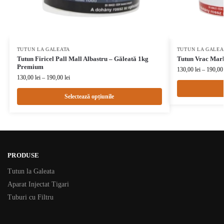
TUTUN LA GALEATA
TUTUN LA GALEA
Tutun Firicel Pall Mall Albastru – Găleată 1kg
Tutun Vrac Mar
Premium
130,00
lei
–
190,0
130,00
lei
–
190,00
lei
Selectează opțiunile
PRODUSE
Tutun la Galeata
Aparat Injectat Tigari
Tuburi cu Filtru