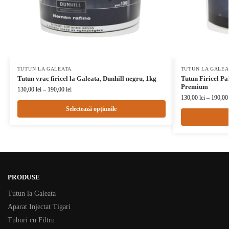
TUTUN LA GALEATA
TUTUN LA GALEA
Tutun vrac firicel la Galeata, Dunhill negru, 1kg
Tutun Firicel Pa
Premium
130,00
lei
–
190,00
lei
130,00
lei
–
190,0
Selectează opțiunile
PRODUSE
Tutun la Galeata
Aparat Injectat Tigari
Tuburi cu Filtru