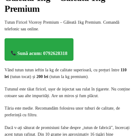
Premium
Tutun Firicel Viceroy Premium – Găleată 1kg Premium. Comandă
telefonic sau online.
Sună acum: 0792628318
Vând tutun tutun ieftin la kg de calitate superioară, cu prețuri între
110
lei
(tutun tocat) și
200 lei
(tutun la kg premium).
Tutunul este tăiat firicel, ușor de injectat sau rulat în țigarete. Nu conține
cotoare sau alte impurități. Are un miros și fum plăcut.
Tăria este medie. Recomandăm folosirea unor tuburi de calitate, de
preferință cu filtru.
Dacă v-ați săturat de promisiuni false despre „tutun de fabrică”, încercați
acest tutun rafinat. Din 10 grame ies aproximativ 16 țigări bine