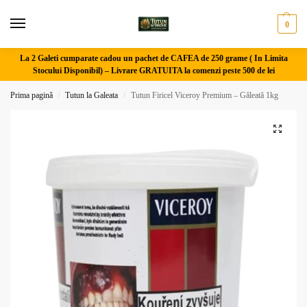
0
La 2 Galeti cumparate cadou un pachet de CAFEA de 250 grame ( In Limita
Stocului Disponibil) –
Livrare GRATUITA la comenzi peste 500 de lei
Prima pagină
Tutun la Galeata
Tutun Firicel Viceroy Premium – Găleată 1kg
/
/