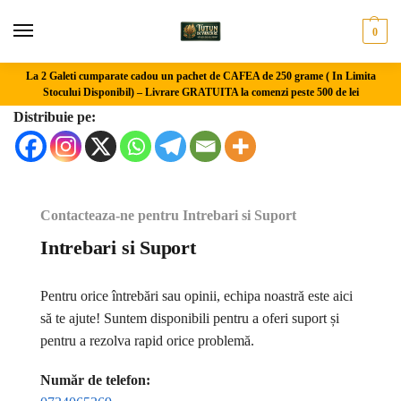
0
La 2 Galeti cumparate cadou un pachet de CAFEA de 250 grame ( In Limita
Stocului Disponibil) –
Livrare GRATUITA la comenzi peste 500 de lei
Distribuie pe:
Contacteaza-ne pentru Intrebari si Suport
Intrebari si Suport
Pentru orice întrebări sau opinii, echipa noastră este aici
să te ajute! Suntem disponibili pentru a oferi suport și
pentru a rezolva rapid orice problemă.
Număr de telefon: