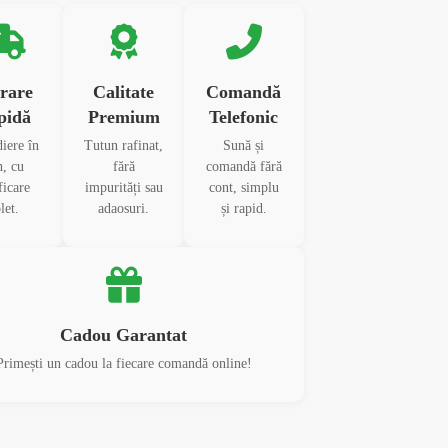
rare
Calitate
Comandă
pidă
Premium
Telefonic
iere în
Tutun rafinat,
Sună și
h, cu
fără
comandă fără
ficare
impurități sau
cont, simplu
let.
adaosuri.
și rapid.
Cadou Garantat
Primești un cadou la fiecare comandă online!