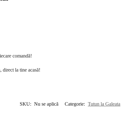
fiecare comandă!
direct la tine acasă!
SKU:
Nu se aplică
Categorie:
Tutun la Galeata