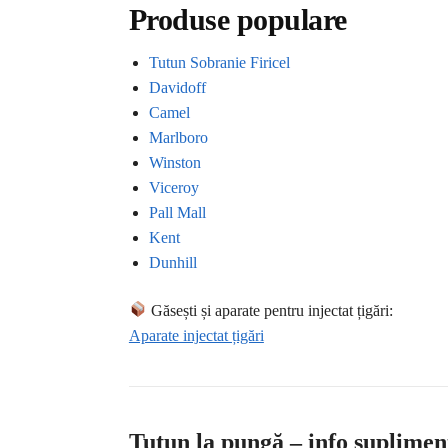
Produse populare
Tutun Sobranie Firicel
Davidoff
Camel
Marlboro
Winston
Viceroy
Pall Mall
Kent
Dunhill
Găsești și aparate pentru injectat țigări:
Aparate injectat țigări
Tutun la pungă – info suplimen