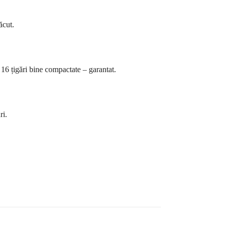
ăcut.
 16 țigări bine compactate – garantat.
ri.