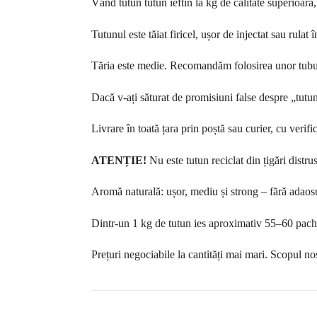
Vând tutun tutun ieftin la kg de calitate superioară,
Tutunul este tăiat firicel, ușor de injectat sau rulat
Tăria este medie. Recomandăm folosirea unor tuburi 
Dacă v-ați săturat de promisiuni false despre „tutun
Livrare în toată țara prin poștă sau curier, cu verific
ATENȚIE!
Nu este tutun reciclat din țigări distru
Aromă naturală: ușor, mediu și strong – fără adaosu
Dintr-un 1 kg de tutun ies aproximativ 55–60 pache
Prețuri negociabile la cantități mai mari. Scopul nost