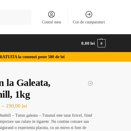
Caută
Contul meu
Cos de cumparaturi
0,00
lei
0
RATUITA la comenzi peste 500 de lei
 la Galeata,
ill, 1kg
i
–
190,00
lei
nhill – Tutun galeata – Tutunul este taiat firicel, fiind
injectare sau rulare in tigarete. Nu contine cotoare sau
asigurand o experienta placuta, cu un miros si fum de