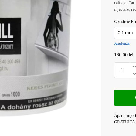
calitate. Tar
injectare, re
Grosime Fi
Anulează
160,00
lei
Aparat injec
GRATUITA la