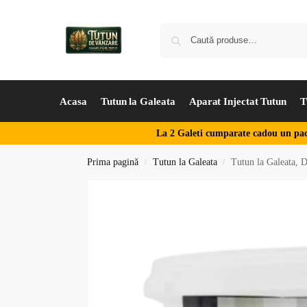
Acasa
Tutun la Galeata
Aparat Injectat Tutun
T
La 2 Galeti cumparate cadou un pac
Prima pagină
Tutun la Galeata
Tutun la Galeata, D
/
/