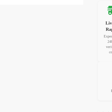
Liv
Ra
Exped
24
veri
co