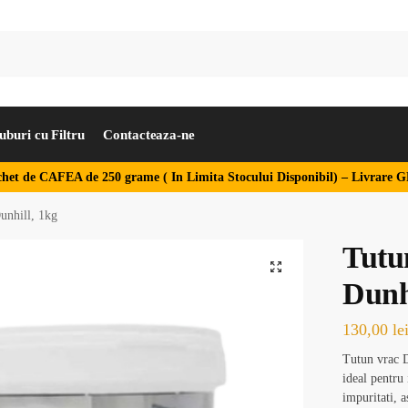
uburi cu Filtru
Contacteaza-ne
het de CAFEA de 250 grame ( In Limita Stocului Disponibil) –
Livrare G
unhill, 1kg
Tutun
Dunh
130,00
le
Tutun vrac Du
ideal pentru 
impuritati, 