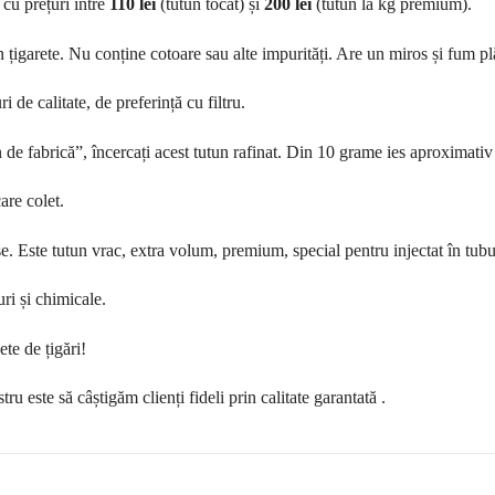
 cu prețuri între
110 lei
(tutun tocat) și
200 lei
(tutun la kg premium).
 în țigarete. Nu conține cotoare sau alte impurități. Are un miros și fum pl
de calitate, de preferință cu filtru.
 de fabrică”, încercați acest tutun rafinat. Din 10 grame ies aproximativ
are colet.
se. Este tutun vrac, extra volum, premium, special pentru injectat în tubu
ri și chimicale.
te de țigări!
ru este să câștigăm clienți fideli prin calitate garantată .