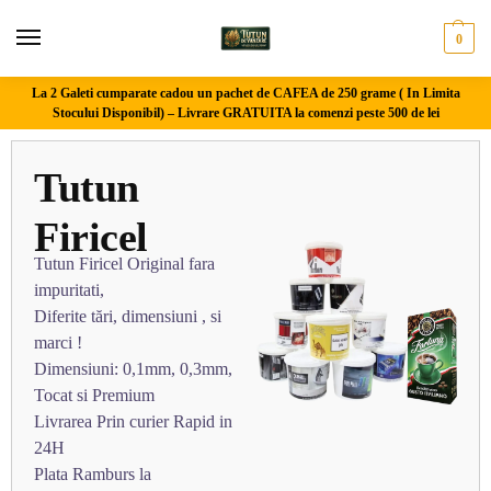
0
La 2 Galeti cumparate cadou un pachet de CAFEA de 250 grame ( In Limita
Stocului Disponibil) –
Livrare GRATUITA la comenzi peste 500 de lei
Tutun
Firicel
Tutun Firicel Original fara
impuritati,
Diferite tări, dimensiuni , si
marci !
Dimensiuni: 0,1mm, 0,3mm,
Tocat si Premium
Livrarea Prin curier Rapid in
24H
Plata Ramburs la