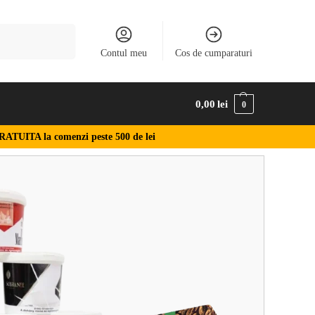
Caută
Contul meu
Cos de cumparaturi
0,00
lei
0
RATUITA la comenzi peste 500 de lei