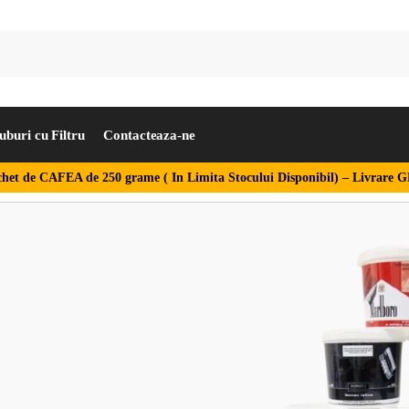
uburi cu Filtru
Contacteaza-ne
het de CAFEA de 250 grame ( In Limita Stocului Disponibil) –
Livrare G