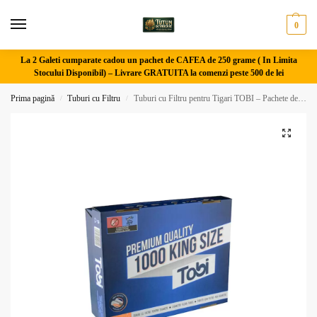
0
La 2 Galeti cumparate cadou un pachet de CAFEA de 250 grame ( In Limita
Stocului Disponibil) –
Livrare GRATUITA la comenzi peste 500 de lei
Prima pagină
Tuburi cu Filtru
Tuburi cu Filtru pentru Tigari TOBI – Pachete de 200, 400, 550 si 1000
/
/